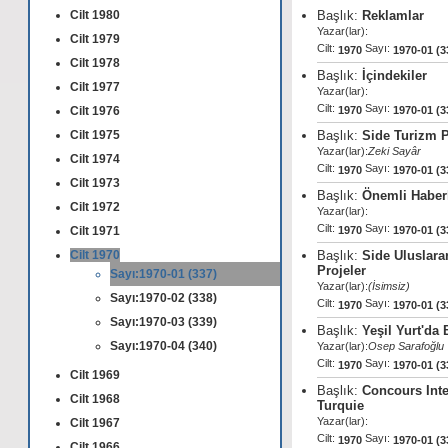
Keti Çapanoğlu
Sekreteri
:
Cilt 1980
Başlık:
Reklamlar
Yayın
Yazar(lar):
1931-1980-
Cilt 1979
Yılı:
Cilt:
Sayı:
1970
1970-01 (3
Periyot:
Yıllara göre değişiklik göstermekte
Cilt 1978
Başlık:
İçindekiler
Yazışma
Anadolu Han, No:33 Eminönü İstanbul
Cilt 1977
Adresi:
Yazar(lar):
Cilt:
Sayı:
Cilt 1976
1970
1970-01 (3
Cilt 1975
Başlık:
Side Turizm 
Yazar(lar):
Zeki Sayâr
Cilt 1974
Cilt:
Sayı:
1970
1970-01 (3
Cilt 1973
Başlık:
Önemli Haber
Cilt 1972
Yazar(lar):
Cilt:
Sayı:
Cilt 1971
1970
1970-01 (3
Cilt 1970
Başlık:
Side Uluslara
Projeler
Sayı:1970-01 (337)
Yazar(lar):
(İsimsiz)
Sayı:1970-02 (338)
Cilt:
Sayı:
1970
1970-01 (3
Sayı:1970-03 (339)
Başlık:
Yeşil Yurt'da
Sayı:1970-04 (340)
Yazar(lar):
Osep Sarafoğlu
Cilt:
Sayı:
1970
1970-01 (3
Cilt 1969
Başlık:
Concours Inte
Cilt 1968
Turquie
Yazar(lar):
Cilt 1967
Cilt:
Sayı:
1970
1970-01 (3
Cilt 1966