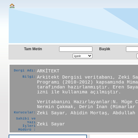
Tam Metin
Başlık
Dergi Adı:
ARKİTEKT
Bilgi:
Arkitekt Dergisi veritabanı, Zeki S
Programı (2010-2012) kapsamında Mim
tarafından hazırlanmıştır. Eren Say
izni ile kullanıma açılmıştır.
Veritabanını Hazırlayanlar:N. Müge 
Nermin Çakmak, Derin İnan (Mimarlar
Kurucular:
Zeki Sayar, Abidin Mortaş, Abdullah
Sahibi ve
Yazı
Zeki Sayar
İşleri
Müdürü :
Yayın