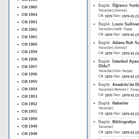
Başlık:
Öğrenci Yurtla
Cilt 1965
Yazar(lar):
(İsimsiz)
Cilt 1964
Cilt:
Sayı:
1970
1970-01 (3
Cilt 1963
Başlık:
Louis Sulliva
Yazar(lar):
halûk Togay
Cilt 1962
Cilt:
Sayı:
1970
1970-01 (3
Cilt 1961
Başlık:
Adana Ruh Sağ
Cilt 1960
Yazar(lar):
(İsimsiz)
Cilt 1959
Cilt:
Sayı:
1970
1970-01 (3
Cilt 1958
Başlık:
İstanbul Aya
Oldu?
Cilt 1957
Yazar(lar):
Esin Yazgaç
Cilt 1956
Cilt:
Sayı:
1970
1970-01 (3
Cilt 1955
Başlık:
Anadolu'da D
Cilt 1954
Yazar(lar):
Mehmet İ. Tuna
Cilt:
Sayı:
1970
1970-01 (3
Cilt 1953
Başlık:
Haberler
Cilt 1952
Yazar(lar):
Cilt 1951
Cilt:
Sayı:
1970
1970-01 (3
Cilt 1950
Başlık:
Bibliografya
Cilt 1949
Yazar(lar):
Cilt:
Sayı:
1970
1970-01 (3
Cilt 1948